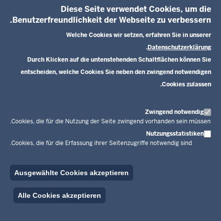
Diese Seite verwendet Cookies, um die
Benutzerfreundlichkeit der Webseite zu verbessern.
Projekt „Muslim aktiv und weltoffen"
Welche Cookies wir setzen, erfahren Sie in unserer
.
Datenschutzerklärung
Das Projekt ist eine digitale Bildungs- und
Durch Klicken auf die untenstehenden Schaltflächen können Sie
Aufklärungsplattform. Über soziale Medien und
entscheiden, welche Cookies Sie neben den zwingend notwendigen
eine eigene Website werden kreative, lebensnahe
Cookies zulassen.
Inhalte zur Stärkung religiöser und
gesellschaftlicher Identität vermittelt.
Zum Angebot →
Zwingend notwendig
Cookies, die für die Nutzung der Seite zwingend vorhanden sein müssen.
NRW-weit
Nutzungsstatistiken
Cookies, die für die Erfassung ihrer Seitenzugriffe notwendig sind.
Ausgewählte Cookies akzeptieren
n
Alle Cookies akzeptieren