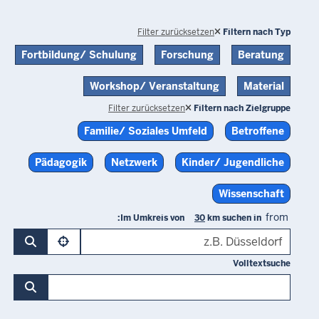
Filter zurücksetzen
Filtern nach Typ
Fortbildung/ Schulung
Forschung
Beratung
Workshop/ Veranstaltung
Material
Filter zurücksetzen
Filtern nach Zielgruppe
Familie/ Soziales Umfeld
Betroffene
Pädagogik
Netzwerk
Kinder/ Jugendliche
Wissenschaft
from
Im Umkreis von
km suchen in:
Volltextsuche