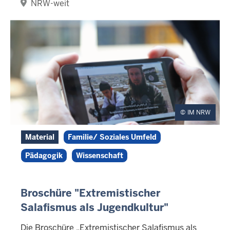
NRW-weit
IM NRW
Material
Familie/ Soziales Umfeld
Pädagogik
Wissenschaft
Broschüre "Extremistischer
Salafismus als Jugendkultur"
Die Broschüre „Extremistischer Salafismus als