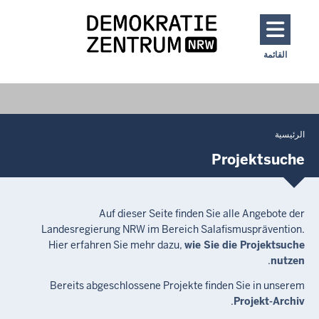
تجاوز إلى المحتوى الرئيسي
القائمة
Toggle navigation: Main Menu
الرئيسية
You
are
Projektsuche
located
here
Auf dieser Seite finden Sie alle Angebote der
Landesregierung NRW im Bereich Salafismusprävention.
Hier erfahren Sie mehr dazu,
wie Sie die Projektsuche
.
nutzen
Bereits abgeschlossene Projekte finden Sie in unserem
.
Projekt-Archiv