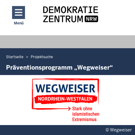
Direkt zum Inhalt
Menü
Navigation aktivieren/deaktivieren: Hauptmenü
Startseite
Projektsuche
Sie
befinden
Präventionsprogramm „Wegweiser“
sich
hier
©
Wegweiser