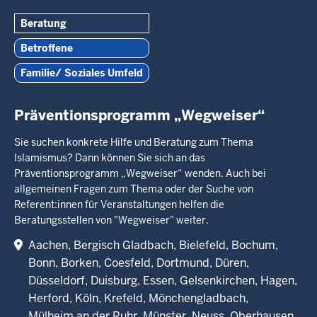
Beratung
Betroffene
Familie/ Soziales Umfeld
Präventionsprogramm „Wegweiser“
Sie suchen konkrete Hilfe und Beratung zum Thema
Islamismus? Dann können Sie sich an das
Präventionsprogramm „Wegweiser“ wenden. Auch bei
allgemeinen Fragen zum Thema oder der Suche von
Referent:innen für Veranstaltungen helfen die
Beratungsstellen von "Wegweiser" weiter.
Aachen
Bergisch Gladbach
Bielefeld
Bochum
Bonn
Borken
Coesfeld
Dortmund
Düren
Düsseldorf
Duisburg
Essen
Gelsenkirchen
Hagen
Herford
Köln
Krefeld
Mönchengladbach
Mülheim an der Ruhr
Münster
Neuss
Oberhausen