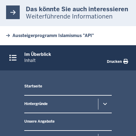
Das könnte Sie auch interessieren
Weiterführende Informationen
Aussteigerprogramm Islamismus "API"
Überblick:
Im Überblick
Inhalte
Inhalt
Drucken
Menü
Startseite
in
der
Fußzeile
Hintergründe
Unsere Angebote