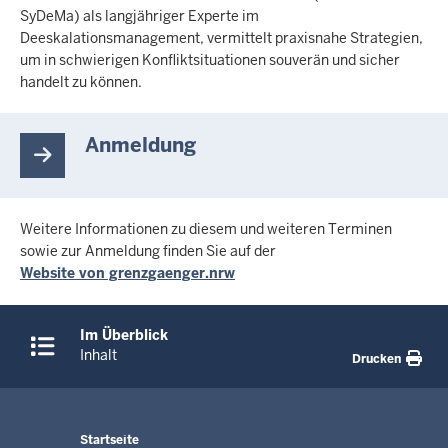
SyDeMa) als langjähriger Experte im
Deeskalationsmanagement, vermittelt praxisnahe Strategien,
um in schwierigen Konfliktsituationen souverän und sicher
handelt zu können.
Anmeldung
Weitere Informationen zu diesem und weiteren Terminen
sowie zur Anmeldung finden Sie auf der
Website von grenzgaenger.nrw
Überblick:
Im Überblick
Inhalte
Inhalt
Drucken
Menü
Startseite