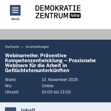
Direkt zum Inhalt
Menü
Navigation aktivieren/deaktivieren: Hauptmenü
Startseite
Veranstaltungen
Sie
befinden
Webinarreihe: Präventive
Kompetenzentwicklung – Praxisnahe
sich
Webinare für die Arbeit in
hier
Geflüchtetenunterkünften
Wann:
13. November 2025
Wo:
Online
Uhrzeit:
10:00 bis 13:00
Inhalt