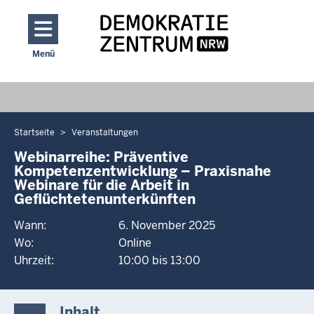
Direkt zum Inhalt
Menü
Navigation aktivieren/deaktivieren: Hauptmenü
Startseite
Veranstaltungen
Sie
befinden
Webinarreihe: Präventive
Kompetenzentwicklung – Praxisnahe
sich
Webinare für die Arbeit in
hier
Geflüchtetenunterkünften
Wann:
6. November 2025
Wo:
Online
Uhrzeit:
10:00 bis 13:00
Inhalt