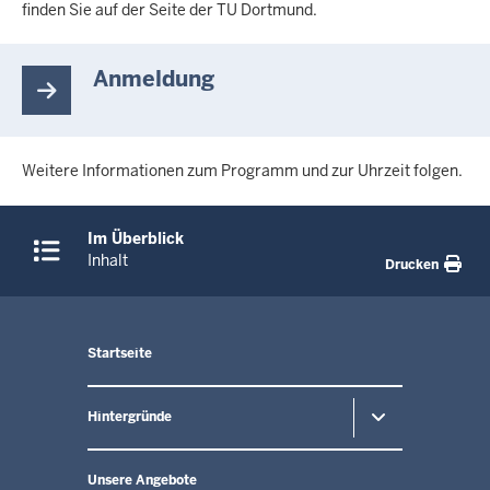
finden Sie auf der Seite der TU Dortmund.
Anmeldung
Weitere Informationen zum Programm und zur Uhrzeit folgen.
Überblick:
Im Überblick
Inhalte
Inhalt
Drucken
Menü
Startseite
in
der
Fußzeile
Hintergründe
Unsere Angebote