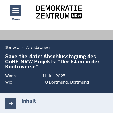
Direkt zum Inhalt
Menü
Navigation aktivieren/deaktivieren: Hauptmenü
Startseite
Veranstaltungen
Sie
befinden
Save-the-date: Abschlusstagung des
CoRE-NRW Projekts: "Der Islam in der
sich
Kontroverse"
hier
Wann:
11. Juli 2025
Wo:
TU Dortmund
Dortmund
Inhalt