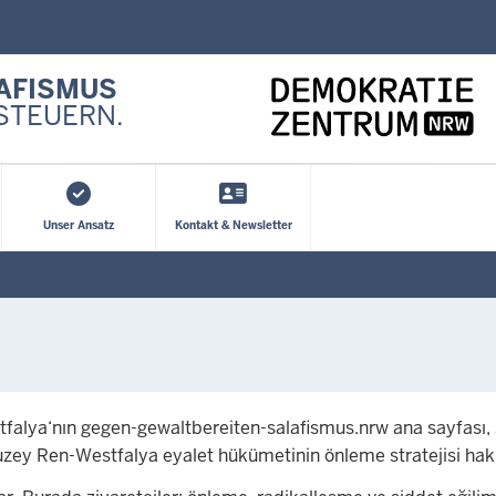
Ana içeriğe atla
AFISMUS
STEUERN.
Unser Ansatz
Kontakt & Newsletter
alya‘nın gegen-gewaltbereiten-salafismus.nrw ana sayfası, şid
ey Ren-Westfalya eyalet hükümetinin önleme stratejisi hakkı