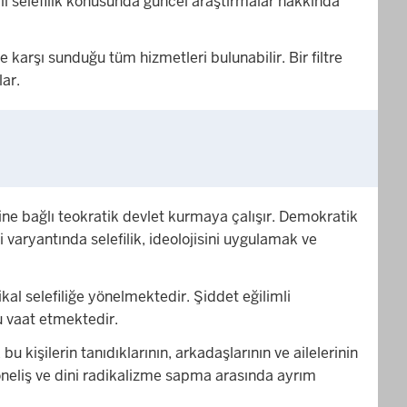
imli selefilik konusunda güncel araştırmalar hakkında
karşı sunduğu tüm hizmetleri bulunabilir. Bir filtre
lar.
nine bağlı teokratik devlet kurmaya çalışır. Demokratik
 varyantında selefilik, ideolojisini uygulamak ve
ikal selefiliğe yönelmektedir. Şiddet eğilimli
u vaat etmektedir.
u kişilerin tanıdıklarının, arkadaşlarının ve ailelerinin
öneliş ve dini radikalizme sapma arasında ayrım