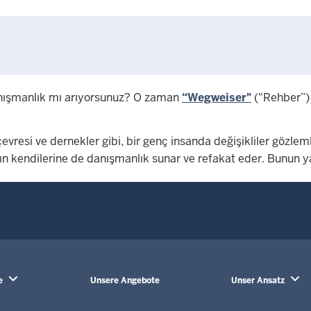
danışmanlık mı arıyorsunuz? O zaman
“Wegweiser"
("Rehber”) 
 çevresi ve dernekler gibi, bir genç insanda değişikliler gö
ın kendilerine de danışmanlık sunar ve refakat eder. Bunun y
e
Unsere Angebote
Unser Ansatz