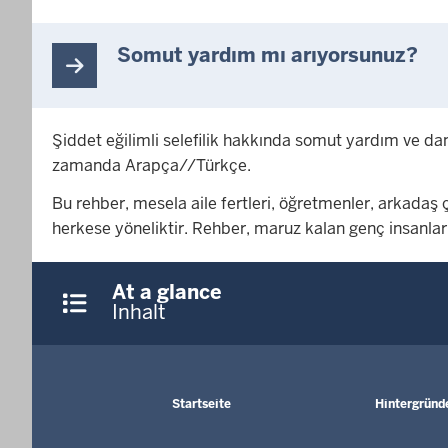
Somut yardım mı arıyorsunuz?
Şiddet eğilimli selefilik hakkında somut yardım ve 
zamanda Arapça//Türkçe.
Bu rehber, mesela aile fertleri, öğretmenler, arkadaş
herkese yöneliktir. Rehber, maruz kalan genç insanlar
Überblick:
At a glance
Inhalte
Inhalt
Footer-
Startseite
Hintergründ
menu