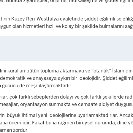
 sunar. Burada ziyaretçiler; önleme, radikalleşme ve şiddet eğil
in Kuzey Ren-Westfalya eyaletinde şiddet eğilimli selefiliğe 
ygun olan hizmetleri hızlı ve kolay bir şekilde bulmalarını sağ
 dini kuralları bütün topluma aktarmaya ve “otantik” İslam di
emokratik ve anayasaya aykırı bir ideolojidir. Şiddet eğilimli
ah gücünü de meşrulaştırmaktadır.
lar, çok farklı sebeplerden dolayı ve çok farklı şekillerde rad
iş mesajlar, oryantasyon sunmakta ve cemaate aidiyet duygus
rini büyük ihtimal yeni ideolojilerine uyarlamaktadırlar. Ancak b
i daha önemlidir. Fakat buna rağmen bireysel durumda, dine y
 zaman zordur.