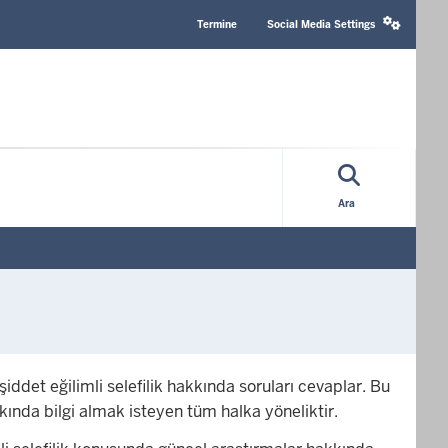
Header
Social
Top
media
Termine
Social Media Settings
Menu
settings
block
Ara
det eğilimli selefilik hakkında soruları cevaplar. Bu
nda bilgi almak isteyen tüm halka yöneliktir.