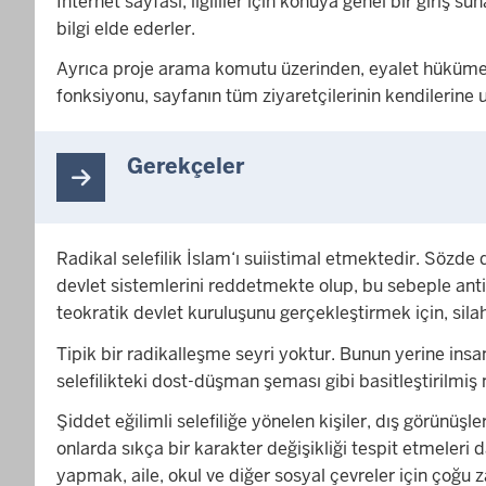
İnternet sayfası, ilgililer için konuya genel bir giriş
bilgi elde ederler.
Ayrıca proje arama komutu üzerinden, eyalet hükümetin
fonksiyonu, sayfanın tüm ziyaretçilerinin kendilerine u
Gerekçeler
Radikal selefilik İslam‘ı suiistimal etmektedir. Sözde
devlet sistemlerini reddetmekte olup, bu sebeple antid
teokratik devlet kuruluşunu gerçekleştirmek için, sil
Tipik bir radikalleşme seyri yoktur. Bunun yerine insan
selefilikteki dost-düşman şeması gibi basitleştirilm
Şiddet eğilimli selefiliğe yönelen kişiler, dış görünüşle
onlarda sıkça bir karakter değişikliği tespit etmeler
yapmak, aile, okul ve diğer sosyal çevreler için çoğu